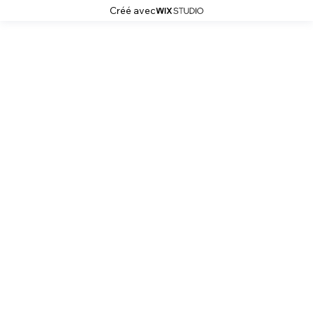
Créé avec
Naïs Elthma